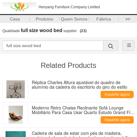
Henyang Furniture Company Limited
Casa
Produtos
Quem Somos
Fábrica
>>
full size wood bed
Qualidade
supplier.
(23)
Related Products
Réplica Charles Altura ajustável do quadro de
alumínio da cadeira do escritório do giro do estilo
Inquérito agora
Moderno Retro Chaise Reclinante Sofá Lounge
Mobiliário Para Casa Usar Quarto Estudo Grand Flat
Villa Casual Sala de estar
Inquérito agora
Cadeira de sala de estar com pés de madeira,