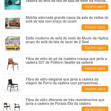
cadeira do feno da tela de sala de estar da mobília
moderna baixa
Inquérito agora
Mobília adornada grande casca da sala de visitas do
sofá da tela com braço do coxim
Inquérito agora
Estilo moderno do sofá do resto de Muuto da réplica,
grupo do sofá da tela do lazer de 2 Seat
Inquérito agora
Fibra de vidro do pé da madeira maciça que janta a
cadeira S37 de Poliform Seattle da cadeira
Inquérito agora
Fibra de vidro elegante que janta a cadeira da
viagem de Porro da cadeira com perspectivas
diversas
Inquérito agora
Fibra de vidro diferente de três revestimentos que
janta a cadeira de Porada Ella da cadeira
Inquérito agora