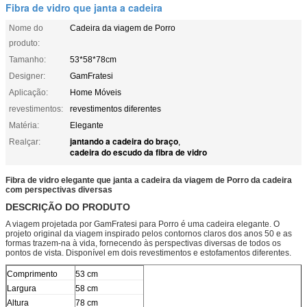
Fibra de vidro que janta a cadeira
Nome do
Cadeira da viagem de Porro
produto:
Tamanho:
53*58*78cm
Designer:
GamFratesi
Aplicação:
Home Móveis
revestimentos:
revestimentos diferentes
Matéria:
Elegante
jantando a cadeira do braço
Realçar:
,
cadeira do escudo da fibra de vidro
Fibra de vidro elegante que janta a cadeira da viagem de Porro da cadeira
com perspectivas diversas
DESCRIÇÃO DO PRODUTO
A viagem projetada por GamFratesi para Porro é uma cadeira elegante. O
projeto original da viagem inspirado pelos contornos claros dos anos 50 e as
formas trazem-na à vida, fornecendo às perspectivas diversas de todos os
pontos de vista. Disponível em dois revestimentos e estofamentos diferentes.
Comprimento
53 cm
Largura
58 cm
Altura
78 cm