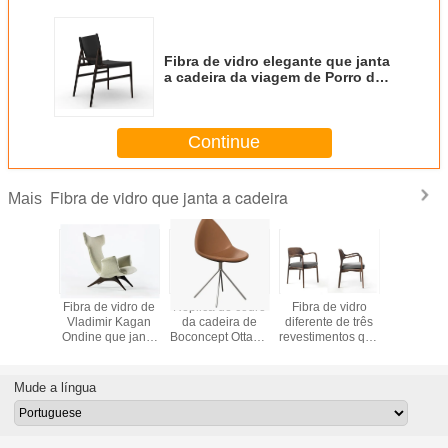
Fibra de vidro elegante que janta
a cadeira da viagem de Porro da
cadeira com perspectivas
diversas
Continue
Fibra de vidro que janta a cadeira
Mais
ras de
Fibra de vidro de
Réplica de couro
Fibra de vidro
A cadeira
modernas
Vladimir Kagan
da cadeira de
diferente de três
claros lu
plica
Ondine que janta
Boconcept Ottawa
revestimentos que
de Poli
cores da tela da
da cera
janta a cadeira de
Seattle c
sala de estar da
Porada Ella da
jantar da 
cadeira várias
cadeira
do br
Mude a língua