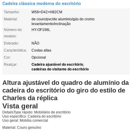
Cadeira clássica moderna do escritório
Tamanho:
W58×D42×H82CM
Material:
de couro/pvc/de alumínio/gás do cromo
levantamento/inclinação
Número do
HY-OF198L
modelo:
Dobrado:
NÃO
Característica:
Costas altas
Cor:
Opcional
Cadeira ajustável do escritório
Realçar:
,
cadeiras do visitante do escritório
Altura ajustável do quadro de alumínio da
cadeira do escritório do giro do estilo de
Charles da réplica
Vista geral
DetailsType rápido
:
Mobiliário de escritório
Uso específico:
Cadeira do escritório
Uso geral:
Mobília comercial
Material:
Couro genuíno