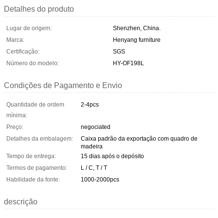
Detalhes do produto
Lugar de origem:
Shenzhen, China.
Marca:
Henyang furniture
Certificação:
SGS
Número do modelo:
HY-OF198L
Condições de Pagamento e Envio
Quantidade de ordem
2-4pcs
mínima:
Preço:
negociated
Detalhes da embalagem:
Caixa padrão da exportação com quadro de
madeira
Tempo de entrega:
15 dias após o depósito
Termos de pagamento:
L / C, T / T
Habilidade da fonte:
1000-2000pcs
descrição