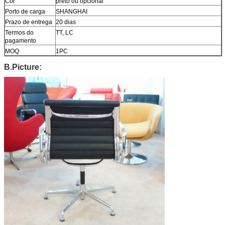
Cor
preto ou opcional
Porto de carga
SHANGHAI
Prazo de entrega
20 dias
Termos do
TT, LC
pagamento
MOQ
1PC
B.Picture: