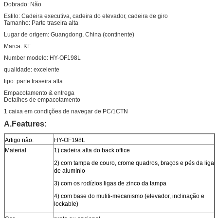
Dobrado:
Não
Estilo:
Cadeira executiva, cadeira do elevador, cadeira de giro
Tamanho:
Parte traseira alta
Lugar de origem:
Guangdong, China (continente)
Marca:
KF
Number modelo:
HY-OF198L
qualidade:
excelente
tipo:
parte traseira alta
Empacotamento & entrega
Detalhes de empacotamento
1 caixa em condições de navegar de PC/1CTN
A.Features:
Artigo não.
HY-OF198L
Material
1) cadeira alta do back office
2) com tampa de couro, crome quadros, braços e pés da liga
de alumínio
3) com os rodízios ligas de zinco da tampa
4) com base do muliti-mecanismo (elevador, inclinação e
lockable)