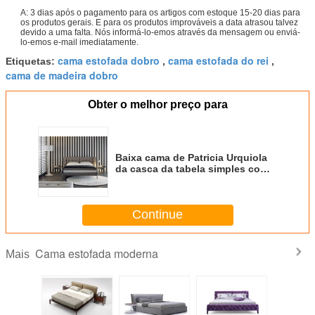
A: 3 dias após o pagamento para os artigos com estoque 15-20 dias para
os produtos gerais. E para os produtos improváveis a data atrasou talvez
devido a uma falta. Nós informá-lo-emos através da mensagem ou enviá-
lo-emos e-mail imediatamente.
cama estofada dobro
cama estofada do rei
Etiquetas:
,
,
cama de madeira dobro
Obter o melhor preço para
Baixa cama de Patricia Urquiola
da casca da tabela simples com
o GV high-density da espuma
Continue
Cama estofada moderna
Mais