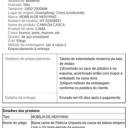
Aparência:
Moderno
Dobrado:
Não
Tamanho:
1800*2000MM
Lugar de origem:
Guangdong, China (continente)
Marca:
MOBÍLIA DE HENYANG
Número de modelo:
HY-S266BED
Nome do produto:
CAMA DA CASCA
Produto de série:
CAMA
Cores:
branco, preto, marrom, etc.
Quadro:
de aço inoxidável
G.W:
50kgs
Método da embalagem:
1pc à caixa 2
Empacotamento & entrega
Detalhes de empacotamento:
Tabela de extremidade moderna da sala
de visitas:
1)Envolvido no saco de plástico e na
espuma, acolchoado então com isopor e
embalado na caixa dura.
2)Algum método da embalagem
conforme os pedidos do cliente.
Detalhe da entrega:
Enviado em 45 dias após o pagamento
Detalhes dos produtos
Tipo
MOBÍLIA DE HENYANG
Nome do artigo
Baixa cama de Patricia Urquiola da casca da tabela simples
com o GV high-density da espuma