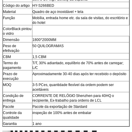
Código do artigo
HY-S266BED
Material
Quadro de aço inoxidável + tela
Função
Mobília, entrada home etc. da sala de visitas, do escritório e
do hotel
ColorBlack pintou
o vidro
Dimensão
1800*2000MM
Peso de
50 QUILOGRAMAS
efetivação
CBM
1,5 CBM
Termo do
T/T, 30% adiantado, equilíbrio de 70% antes de carregar;
pagamento
L/C
Prazo de
Aproximadamente 30-40 dias após ter recebido o depósito
execução
MOQ
3-5 PCes, quantidade flexível da ordem podem ser
aceitáveis
Condição de
CORRENTE DE RELÓGIO Shenzhen para 40HQ o
entrega
recipiente, Ex-trabalho para ordens de LCL
Pacote
Pacote da exportação de Stardard
Controle da
inspeção de 100% antes de embalar
qualidade
Garantia
1 ano