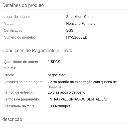
Detalhes do produto
Lugar de origem:
Shenzhen, China.
Marca:
Henyang Furniture
Certificação:
SGS
Número do modelo:
HY-S266BED
Condições de Pagamento e Envio
Quantidade de ordem
1-5PCS
mínima:
Preço:
negociated
Detalhes da embalagem:
Caixa padrão da exportação com quadro de
madeira
Tempo de entrega:
15 dias após o depósito
Termos de pagamento:
T/T, PAYPAL, UNIÃO OCIDENTAL, L/C
Habilidade da fonte:
1000-2000pcs
descrição