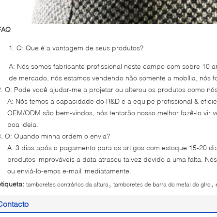
FAQ
Q: Que é a vantagem de seus produtos?
A: Nós somos fabricante profissional neste campo com sobre 10 
de mercado, nós estamos vendendo não somente a mobília, nós f
2. Q: Pode você ajudar-me a projetar ou alterou os produtos como n
A: Nós temos a capacidade do R&D e a equipe profissional & eficie
OEM/ODM são bem-vindos, nós tentarão nosso melhor fazê-lo vir v
boa ideia.
3. Q: Quando minha ordem o envia?
A: 3 dias após o pagamento para os artigos com estoque 15-20 dia
produtos improváveis a data atrasou talvez devido a uma falta. N
ou enviá-lo-emos e-mail imediatamente.
,
,
etiqueta:
tamboretes contrários da altura
tamboretes de barra do metal do giro
Contacto