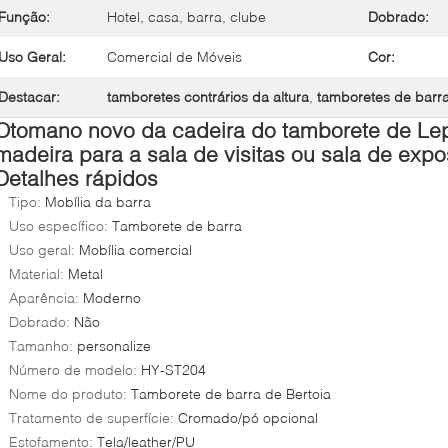
Função:
Hotel, casa, barra, clube
Dobrado:
Uso Geral:
Comercial de Móveis
Cor:
Destacar:
tamboretes contrários da altura
,
tamboretes de barra
Otomano novo da cadeira do tamborete de Lepl
madeira para a sala de visitas ou sala de exp
Detalhes rápidos
Tipo:
Mobília da barra
Uso específico:
Tamborete de barra
Uso geral:
Mobília comercial
Material:
Metal
Aparência:
Moderno
Dobrado:
Não
Tamanho:
personalize
Número de modelo:
HY-ST204
Nome do produto:
Tamborete de barra de Bertoia
Tratamento de superfície:
Cromado/pó opcional
Estofamento:
Tela/leather/PU