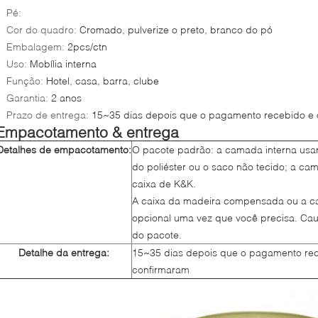
Pé:
Cor do quadro:
Cromado, pulverize o preto, branco do pó
Embalagem:
2pcs/ctn
Uso:
Mobília interna
Função:
Hotel, casa, barra, clube
Garantia:
2 anos
Prazo de entrega:
15~35 dias depois que o pagamento recebido e 
Empacotamento & entrega
Detalhes de empacotamento:
O pacote padrão: a camada interna usar
do poliéster ou o saco não tecido; a cam
caixa de K&K.
A caixa da madeira compensada ou a c
opcional uma vez que você precisa. Ca
do pacote.
Detalhe da entrega:
15~35 dias depois que o pagamento rec
confirmaram