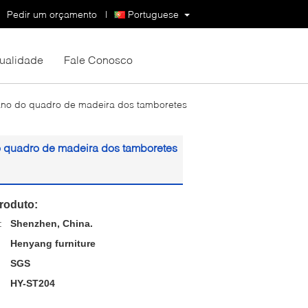
Pedir um orçamento
|
Portuguese
Qualidade
Fale Conosco
no do quadro de madeira dos tamboretes
 quadro de madeira dos tamboretes
roduto:
:
Shenzhen, China.
Henyang furniture
SGS
HY-ST204