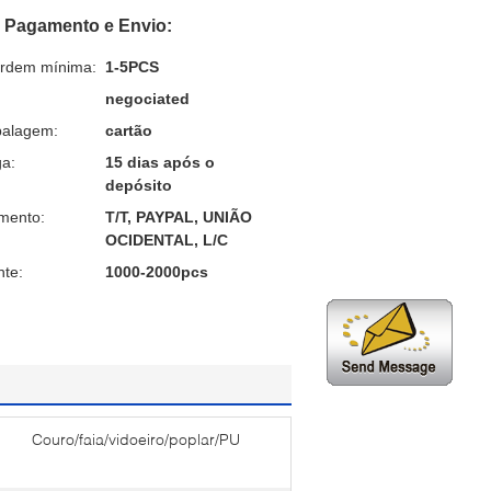
 Pagamento e Envio:
ordem mínima:
1-5PCS
negociated
balagem:
cartão
a:
15 dias após o
depósito
mento:
T/T, PAYPAL, UNIÃO
OCIDENTAL, L/C
nte:
1000-2000pcs
Couro/faia/vidoeiro/poplar/PU