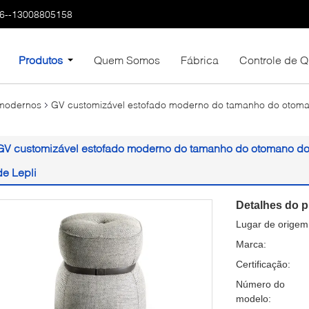
6--13008805158
Produtos
Quem Somos
Fábrica
Controle de 
 modernos
GV customizável estofado moderno do tamanho do otoma
GV customizável estofado moderno do tamanho do otomano do
de Lepli
Detalhes do p
Lugar de origem
Marca:
Certificação:
Número do
modelo: