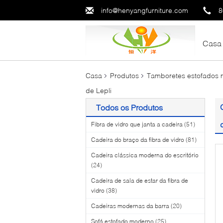
info@henyangfurniture.com
8
Casa
Casa
Produtos
Tamboretes estofados
de Lepli
Todos os Produtos
Fibra de vidro que janta a cadeira
(51)
Cadeira do braço da fibra de vidro
(81)
Cadeira clássica moderna do escritório
(24)
Cadeira de sala de estar da fibra de
vidro
(38)
Cadeiras modernas da barra
(20)
Sofá estofado moderno
(25)