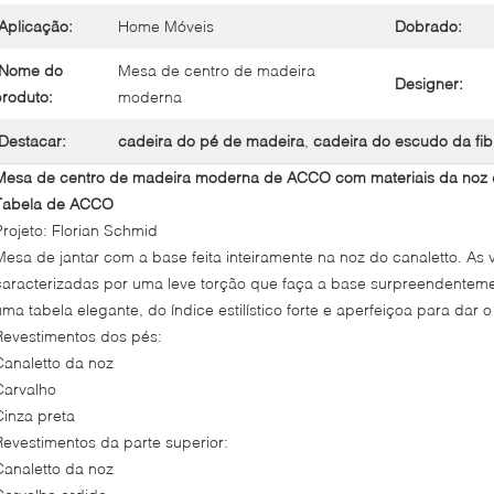
Aplicação:
Home Móveis
Dobrado:
Nome do
Mesa de centro de madeira
Designer:
roduto:
moderna
Destacar:
cadeira do pé de madeira
,
cadeira do escudo da fib
Mesa de centro de madeira moderna de ACCO com materiais da noz d
Tabela de ACCO
Projeto:
Florian Schmid
Mesa de jantar com a base feita inteiramente na noz do canaletto. As
caracterizadas por uma leve torção que faça a base surpreendentemente
uma tabela elegante, do índice estilístico forte e aperfeiçoa para dar
Revestimentos dos pés:
Canaletto da noz
Carvalho
Cinza preta
Revestimentos da parte superior:
Canaletto da noz