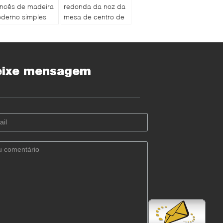
ancês de madeira
redonda da noz da
derno simples
mesa de centro de
rdico da mesa de
madeira moderna
ntro dado forma
da entrada do
passatempo do chá
eixe mensagem