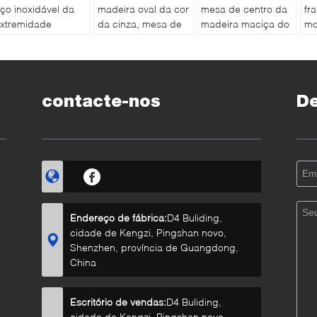
ço inoxidável da
madeira oval da cor
mesa de centro da
fr
xtremidade
da cinza, mesa de
madeira maciça do
mo
uperior para o
centro 1200 * 600 *
projeto simples
nó
EM original do
400mm da sala de
para o costume da
ce
rojeto da sala do
visitas
sala de visitas
afé
contacte-nos
D
Endereço de fábrica:
D4 Buliding,
cidade de Kengzi, Pingshan novo,
Shenzhen, província de Guangdong,
China
Escritório de vendas:
D4 Buliding,
cidade de Kengzi, Pingshan novo,