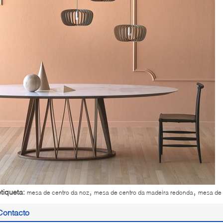
,
,
etiqueta:
mesa de centro da noz
mesa de centro da madeira redonda
mesa de 
Contacto