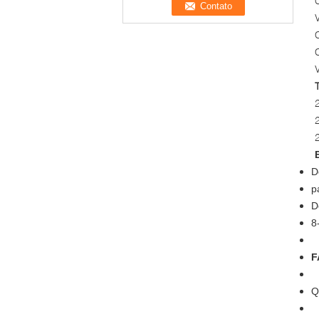
D
p
D
8
F
Q