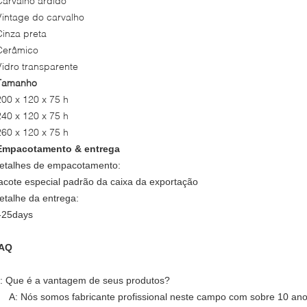
Carvalho ardido
Vintage do carvalho
Cinza preta
Cerâmico
Vidro transparente
Tamanho
200 x 120 x 75 h
240 x 120 x 75 h
260 x 120 x 75 h
Empacotamento & entrega
etalhes de empacotamento:
acote especial padrão da caixa da exportação
etalhe da entrega:
-25days
AQ
: Que é a vantagem de seus produtos?
A: Nós somos fabricante profissional neste campo com sobre 10 an