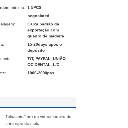
ordem mínima:
1-5PCS
negociated
balagem:
Caixa padrão da
exportação com
quadro de madeira
a:
15-20days após o
depósito
mento:
T/T, PAYPAL, UNIÃO
OCIDENTAL, L/C
nte:
1000-2000pcs
Tela/faom/fibra de vidro/madeira do
chrom/pé do metal