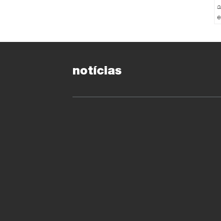
a
e
s
O
p
c
notícias