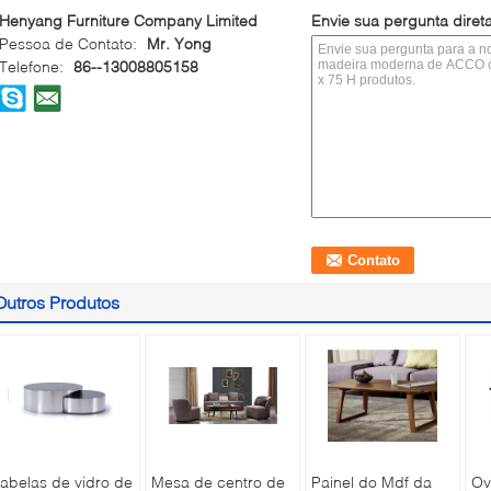
Henyang Furniture Company Limited
Envie sua pergunta dire
Pessoa de Contato:
Mr. Yong
Telefone:
86--13008805158
Outros Produtos
abelas de vidro de
Mesa de centro de
Painel do Mdf da
Ov