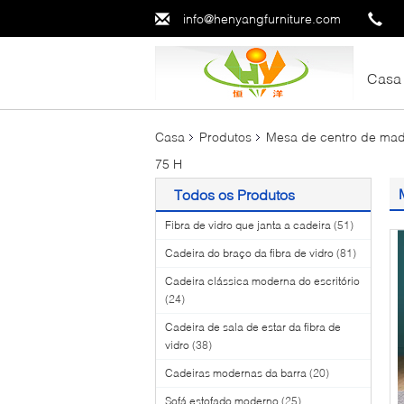
info@henyangfurniture.com
Casa
Casa
Produtos
Mesa de centro de ma
75 H
Todos os Produtos
Fibra de vidro que janta a cadeira
(51)
Cadeira do braço da fibra de vidro
(81)
Cadeira clássica moderna do escritório
(24)
Cadeira de sala de estar da fibra de
vidro
(38)
Cadeiras modernas da barra
(20)
Sofá estofado moderno
(25)