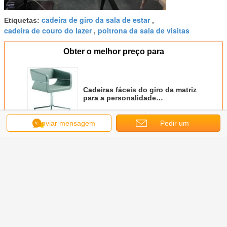
cadeira de giro da sala de estar
Etiquetas:
,
cadeira de couro do lazer
poltrona da sala de visitas
,
Obter o melhor preço para
Cadeiras fáceis do giro da matriz
para a personalidade
reconhecível da sala de visitas
imediatamente
Enviar mensagem
Pedir um
Continue
orçamento
Cadeira do braço da fibra de vidro
Mais
ncia de
Cadeira home do
Riviera pela
Poltrona de Reno
Poltron
o macia
RIACHO da
poltrona da sala
do quadro da
Brown Mol