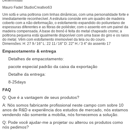
Desenhistas
Mauro Fadel StudioCreativo63
Um sofá e uma poltrona com linhas dinâmicas, com uma personalidade forte e
imediatamente reconhecível. A estrutura consiste em um quadro de madeira
coberto com a não-deformação, o estofamento expandido do poliuretano de
espessuras diferentes e as fibras de poliéster, com o assento em um painel da
madeira compensada. A base do trenó é feita do metal chapeado cromo; a
poltrona pequena está igualmente disponível com uma base do giro e os raios
do metal. Vêm com estofamento irremovível da tela ou do couro.
Dimensões: H: 27 9 ⁄ 16" L: 22 11 ⁄ 16" D: 22" H: ⁄ 3 4" do assento 17
Empacotamento & entrega
Detalhes de empacotamento:
pacote especial padrão da caixa da exportação
Detalhe da entrega:
8-25days
FAQ
Q: Que é a vantagem de seus produtos?
A: Nós somos fabricante profissional neste campo com sobre 10
anos de R&D e experiência dos estudos de mercado, nós estamos
vendendo não somente a mobília, nós fornecemos a solução.
Q: Pode você ajudar-me a projetar ou alterou os produtos como
nós pedimos?