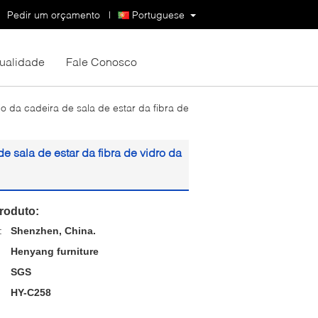
Pedir um orçamento
|
Portuguese
Qualidade
Fale Conosco
io da cadeira de sala de estar da fibra de
e sala de estar da fibra de vidro da
roduto:
:
Shenzhen, China.
Henyang furniture
SGS
HY-C258