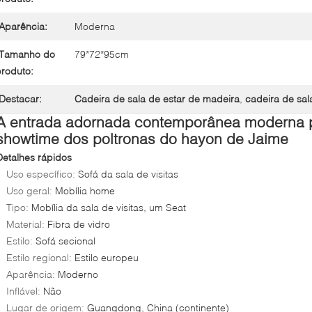
Aparência:
Moderna
Tamanho do
79*72*95cm
roduto:
Destacar:
Cadeira de sala de estar de madeira
,
cadeira de sal
A entrada adornada contemporânea moderna p
showtime dos poltronas do hayon de Jaime
Detalhes rápidos
Uso específico:
Sofá da sala de visitas
Uso geral:
Mobília home
Tipo:
Mobília da sala de visitas, um Seat
Material:
Fibra de vidro
Estilo:
Sofá secional
Estilo regional:
Estilo europeu
Aparência:
Moderno
Inflável:
Não
Lugar de origem:
Guangdong, China (continente)