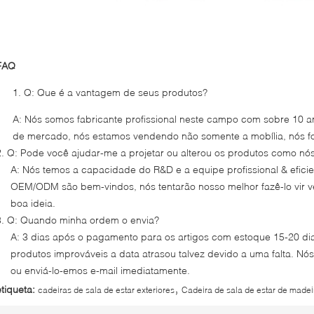
FAQ
Q: Que é a vantagem de seus produtos?
A: Nós somos fabricante profissional neste campo com sobre 10 
de mercado, nós estamos vendendo não somente a mobília, nós f
2. Q: Pode você ajudar-me a projetar ou alterou os produtos como n
A: Nós temos a capacidade do R&D e a equipe profissional & eficie
OEM/ODM são bem-vindos, nós tentarão nosso melhor fazê-lo vir v
boa ideia.
3. Q: Quando minha ordem o envia?
A: 3 dias após o pagamento para os artigos com estoque 15-20 dia
produtos improváveis a data atrasou talvez devido a uma falta. N
ou enviá-lo-emos e-mail imediatamente.
,
etiqueta:
cadeiras de sala de estar exteriores
Cadeira de sala de estar de madei