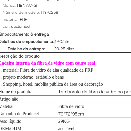
Marca:
HENYANG
Número de modelo:
HY-C258
material:
FRP
cor:
customed
Empacotamento & entrega
Detalhes de empacotamento:
1PC/ctn
Detalhe da entrega:
20-25 dias
Descrição do produto
Cadeira interna da fibra de vidro com couro real
1.
material: Fibra de vidro de alta qualidade de FRP
2.
projeto moderno, estábulo e bens
3.
Shopping, hotel, mobília pública da área ou decoração
Tamborete da fibra de vidro no pa
Nome do produto
Artigo não.
Matetial
Fibra de vidro
79*72*95cm
Tamanho de Producet
Peso líquido
29KG
OEM/ODM
aceitável