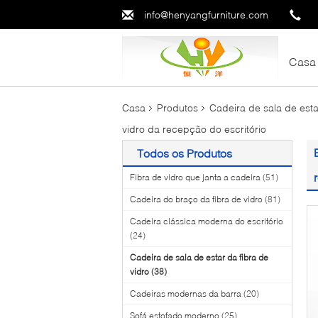
info@henyangfurniture.com
Casa
Casa
Produtos
Cadeira de sala de esta
vidro da recepção do escritório
Todos os Produtos
Fibra de vidro que janta a cadeira
(51)
Cadeira do braço da fibra de vidro
(81)
Cadeira clássica moderna do escritório
(24)
Cadeira de sala de estar da fibra de
vidro
(38)
Cadeiras modernas da barra
(20)
Sofá estofado moderno
(25)