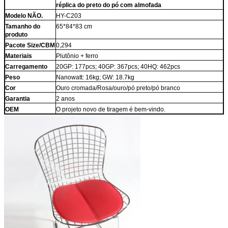
réplica do preto do pó com almofada
Modelo NÃO.
HY-C203
Tamanho do
65*84*83 cm
produto
Pacote Size/CBM
0,294
Materiais
Plutônio + ferro
Carregamento
20GP: 177pcs; 40GP: 367pcs; 40HQ: 462pcs
Peso
Nanowatt: 16kg; GW: 18.7kg
Cor
Ouro cromada/Rosa/ouro/pó preto/pó branco
Garantia
2 anos
OEM
O projeto novo de tiragem é bem-vindo.