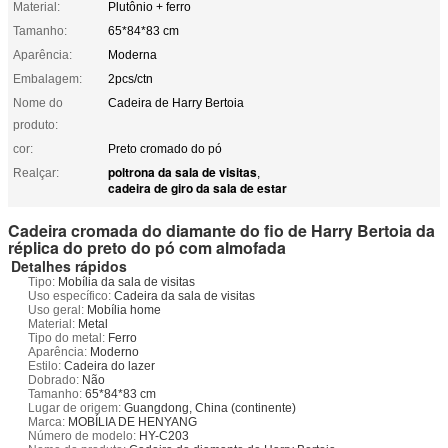
Material:
Plutônio + ferro
Tamanho:
65*84*83 cm
Aparência:
Moderna
Embalagem:
2pcs/ctn
Nome do
Cadeira de Harry Bertoia
produto:
cor:
Preto cromado do pó
poltrona da sala de visitas
Realçar:
,
cadeira de giro da sala de estar
Cadeira cromada do diamante do fio de Harry Bertoia da
réplica do preto do pó com almofada
Detalhes rápidos
Tipo:
Mobília da sala de visitas
Uso específico:
Cadeira da sala de visitas
Uso geral:
Mobília home
Material:
Metal
Tipo do metal:
Ferro
Aparência:
Moderno
Estilo:
Cadeira do lazer
Dobrado:
Não
Tamanho:
65*84*83 cm
Lugar de origem:
Guangdong, China (continente)
Marca:
MOBÍLIA DE HENYANG
Número de modelo:
HY-C203