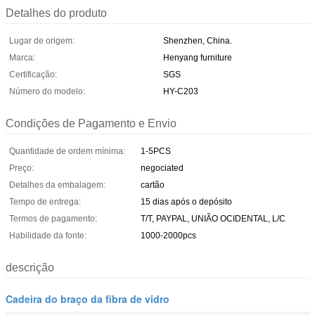
Detalhes do produto
Lugar de origem:
Shenzhen, China.
Marca:
Henyang furniture
Certificação:
SGS
Número do modelo:
HY-C203
Condições de Pagamento e Envio
Quantidade de ordem mínima:
1-5PCS
Preço:
negociated
Detalhes da embalagem:
cartão
Tempo de entrega:
15 dias após o depósito
Termos de pagamento:
T/T, PAYPAL, UNIÃO OCIDENTAL, L/C
Habilidade da fonte:
1000-2000pcs
descrição
Cadeira do braço da fibra de vidro