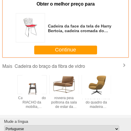
Obter o melhor preço para
Cadeira da face da tela de Harry
Bertoia, cadeira cromada do
diamante do fio do preto do pó
com almofada
Continue
Cadeira do braço da fibra de vidro
Mais
ncia de
Cadeira home do
Riviera pela
Poltrona de Reno
Poltron
o macia
RIACHO da
poltrona da sala
do quadro da
Brown Mol
ada da
mobília,
de estar da
madeira
Mandra
 RM58 do
resistência de
cadeira do braço
compensada,
poltrona m
 fibra de
desgaste da
da fibra de vidro
suspensão
Molteni C
a versão
poltrona da sala
de Frag com
elástica do
Mude a língua
de estar
envernizado
Webbing da
cadeira de couro