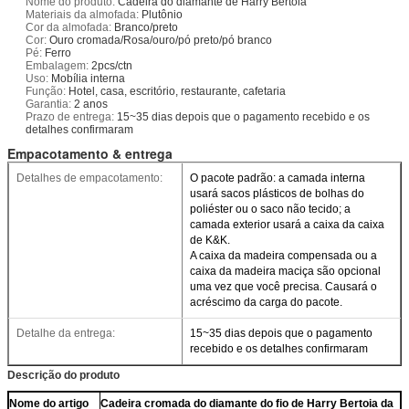
Nome do produto:
Cadeira do diamante de Harry Bertoia
Materiais da almofada:
Plutônio
Cor da almofada:
Branco/preto
Cor:
Ouro cromada/Rosa/ouro/pó preto/pó branco
Pé:
Ferro
Embalagem:
2pcs/ctn
Uso:
Mobília interna
Função:
Hotel, casa, escritório, restaurante, cafetaria
Garantia:
2 anos
Prazo de entrega:
15~35 dias depois que o pagamento recebido e os
detalhes confirmaram
Empacotamento & entrega
Detalhes de empacotamento:
O pacote padrão: a camada interna
usará sacos plásticos de bolhas do
poliéster ou o saco não tecido; a
camada exterior usará a caixa da caixa
de K&K.
A caixa da madeira compensada ou a
caixa da madeira maciça são opcional
uma vez que você precisa. Causará o
acréscimo da carga do pacote.
Detalhe da entrega:
15~35 dias depois que o pagamento
recebido e os detalhes confirmaram
Descrição do produto
Nome do artigo
Cadeira cromada do diamante do fio de Harry Bertoia da